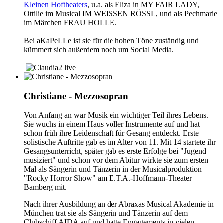
Kleinen Hoftheaters
, u.a. als Eliza in MY FAIR LADY,
Ottilie im Musical IM WEISSEN RÖSSL, und als Pechmarie
im Märchen FRAU HOLLE.
Bei aKaPeLLe ist sie für die hohen Töne zuständig und
kümmert sich außerdem noch um Social Media.
Christiane - Mezzosopran
Von Anfang an war Musik ein wichtiger Teil ihres Lebens.
Sie wuchs in einem Haus voller Instrumente auf und hat
schon früh ihre Leidenschaft für Gesang entdeckt. Erste
solistische Auftritte gab es im Alter von 11. Mit 14 startete ihr
Gesangsunterricht, später gab es erste Erfolge bei "Jugend
musiziert" und schon vor dem Abitur wirkte sie zum ersten
Mal als Sängerin und Tänzerin in der Musicalproduktion
"Rocky Horror Show" am E.T.A.-Hoffmann-Theater
Bamberg mit.
Nach ihrer Ausbildung an der Abraxas Musical Akademie in
München trat sie als Sängerin und Tänzerin auf dem
Clubschiff AIDA auf und hatte Engagements in vielen